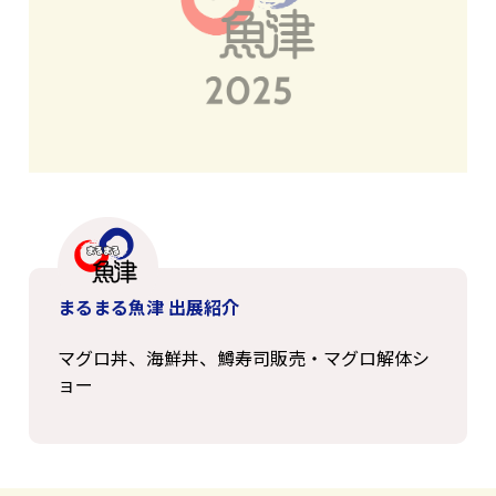
まるまる魚津 出展紹介
マグロ丼、海鮮丼、鱒寿司販売・マグロ解体シ
ョー