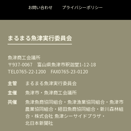
お問い合わせ
プライバシーポリシー
まるまる魚津実行委員会
魚津商工会議所
〒937-0067 富山県魚津市釈迦堂1-12-18
TEL0765-22-1200 FAX0765-23-0120
主管
まるまる魚津実行委員会
主催
魚津市・魚津商工会議所
共催
魚津魚商協同組合・魚津漁業協同組合・魚津市
農業協同組合・経田魚商協同組合・新川森林組
合・株式会社 魚津シーサイドプラザ・
北日本新聞社