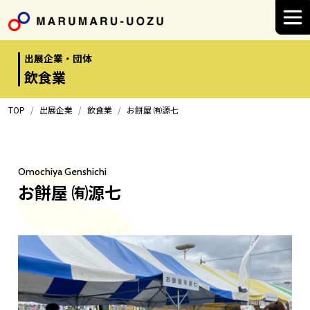
Main Navigation
出展企業・団体
飲食業
TOP
出展企業
飲食業
お餅屋 ㈲源七
Omochiya Genshichi
お餅屋 ㈲源七